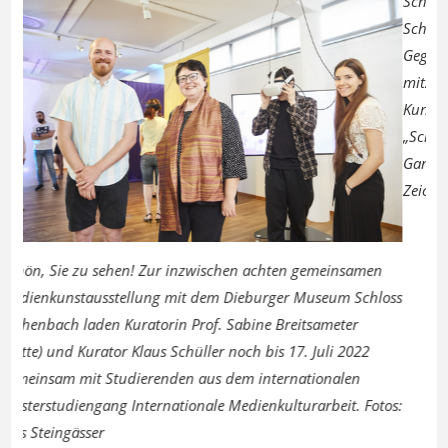
Schwing das Ding: Die 
Schönheit der Begegn
Gegenwart“ lädt das 
mitzugestalten und so
Kunstschaffenden in B
„Schwung“ setzt man 
Gang, der die Bewegun
Zeichnungen übersetz
Previous
Next
sehen! Zur inzwischen achten gemeinsamen
sstellung mit dem Dieburger Museum Schloss
en Kuratorin Prof. Sabine Breitsameter
ator Klaus Schüller noch bis 17. Juli 2022
 Studierenden aus dem internationalen
ang Internationale Medienkulturarbeit. Fotos:
r