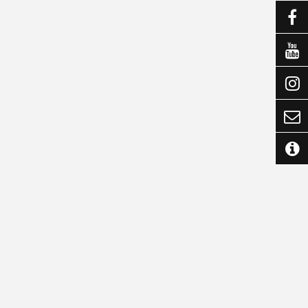




