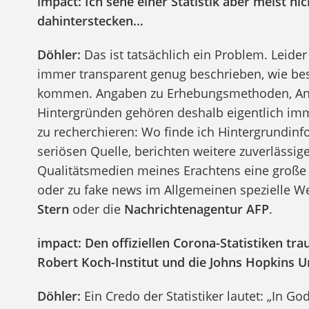
impact: Ich sehe einer Statistik aber meist n
dahinterstecken…
Döhler:
Das ist tatsächlich ein Problem. Leider
immer transparent genug beschrieben, wie bes
kommen. Angaben zu Erhebungsmethoden, Ana
Hintergründen gehören deshalb eigentlich imme
zu recherchieren: Wo finde ich Hintergrundin
seriösen Quelle, berichten weitere zuverlässi
Qualitätsmedien meines Erachtens eine große 
oder zu fake news im Allgemeinen spezielle We
Stern
oder die
Nachrichtenagentur AFP
.
impact: Den offiziellen Corona-Statistiken tr
Robert Koch-Institut und die Johns Hopkins Un
Döhler:
Ein Credo der Statistiker lautet: „In God