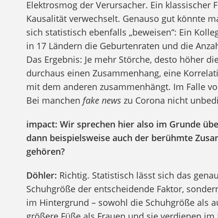
Elektrosmog der Verursacher. Ein klassischer 
Kausalität verwechselt. Genauso gut könnte ma
sich statistisch ebenfalls „beweisen“: Ein Koll
in 17 Ländern die Geburtenraten und die Anzah
Das Ergebnis: Je mehr Störche, desto höher di
durchaus einen Zusammenhang, eine Korrelation
mit dem anderen zusammenhängt. Im Falle von S
Bei manchen
fake news
zu Corona nicht unbedi
impact: Wir sprechen hier also im Grunde über
dann beispielsweise auch der berühmte Zus
gehören?
Döhler:
Richtig. Statistisch lässt sich das gena
Schuhgröße der entscheidende Faktor, sondern
im Hintergrund – sowohl die Schuhgröße als a
größere Füße als Frauen und sie verdienen im 