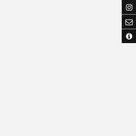


