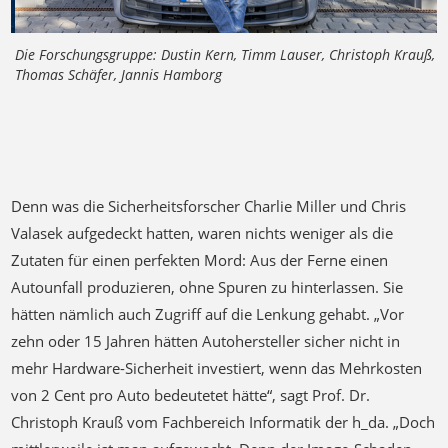
Die Forschungsgruppe: Dustin Kern, Timm Lauser, Christoph Krauß,
Thomas Schäfer, Jannis Hamborg
Denn was die Sicherheitsforscher Charlie Miller und Chris
Valasek aufgedeckt hatten, waren nichts weniger als die
Zutaten für einen perfekten Mord: Aus der Ferne einen
Autounfall produzieren, ohne Spuren zu hinterlassen. Sie
hätten nämlich auch Zugriff auf die Lenkung gehabt. „Vor
zehn oder 15 Jahren hätten Autohersteller sicher nicht in
mehr Hardware-Sicherheit investiert, wenn das Mehrkosten
von 2 Cent pro Auto bedeutetet hätte“, sagt Prof. Dr.
Christoph Krauß vom Fachbereich Informatik der h_da. „Doch
mittlerweile ist man aufgewacht. Denn der Image-Schaden
solcher Vorfälle ist enorm.“ Krauß leitet am Fachbereich die
Forschungsgruppe „Applied Cyber Security Darmstadt“ und