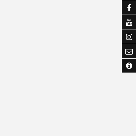




