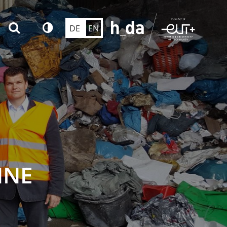
DE
EN
INE