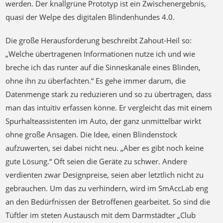
Wegweisung – etwa: „drei Schritten nach rechts gehen“ –
durch Vibration oder Blindenschrift an den Griff übertragen
werden. Der knallgrüne Prototyp ist ein Zwischenergebnis,
quasi der Welpe des digitalen Blindenhundes 4.0.
Die große Herausforderung beschreibt Zahout-Heil so:
„Welche übertragenen Informationen nutze ich und wie
breche ich das runter auf die Sinneskanäle eines Blinden,
ohne ihn zu überfachten.“ Es gehe immer darum, die
Datenmenge stark zu reduzieren und so zu übertragen, dass
man das intuitiv erfassen könne. Er vergleicht das mit einem
Spurhalteassistenten im Auto, der ganz unmittelbar wirkt
ohne große Ansagen. Die Idee, einen Blindenstock
aufzuwerten, sei dabei nicht neu. „Aber es gibt noch keine
gute Lösung.“ Oft seien die Geräte zu schwer. Andere
verdienten zwar Designpreise, seien aber letztlich nicht zu
gebrauchen. Um das zu verhindern, wird im SmAccLab eng