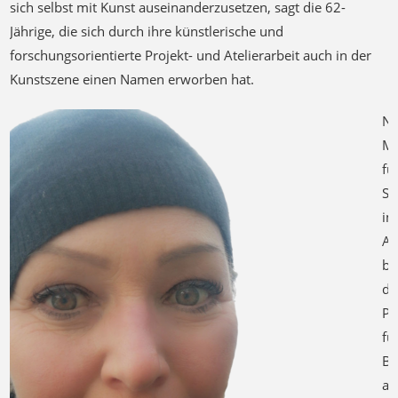
sich selbst mit Kunst auseinanderzusetzen, sagt die 62-
Jährige, die sich durch ihre künstlerische und
forschungsorientierte Projekt- und Atelierarbeit auch in der
Kunstszene einen Namen erworben hat.
N
Me
fü
So
i
An
bi
di
Pr
fü
Ba
au