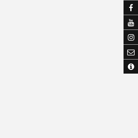




