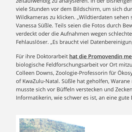
zeitaufwendig zu analysieren. In der bisherig
viele Stunden vor dem Bildschirm, um sich d
Wildkameras zu klicken. „Wildtierdaten sehen 
Vanessa Süßle. Teils seien die Fotos durch Be
verdeckt oder die Aufnahmen wegen schlechter
Fehlauslöser. „Es braucht viel Datenbereinigung
Für ihre Doktorarbeit
hat die Promovendin meh
biologische Feldforschungsarbeit vor Ort mitz
Colleen Downs, Zoologie-Professorin für Ökosy
of KwaZulu-Natal. Süßle hat geholfen, Warane 
musste sich vor Büffeln verstecken und Zecken
Informatikerin, wie schwer es ist, an eine gu