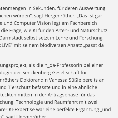
 Datenmengen in Sekunden, für deren Auswertung
chen würden“, sagt Hergenröther. „Das ist gar
nce und Computer Vision legt am Fachbereich
die Frage, wie KI für den Arten- und Naturschutz
Darmstadt selbst setzt in Lehre und Forschung
dLIVE“ mit seinem biodiversen Ansatz „passt da
gsprojekt, als die h_da-Professorin bei einer
ologin der Senckenberg Gesellschaft für
genröthers Doktorandin Vanessa Süßle bereits an
nd Tierschutz befasste und in eine ähnliche
teckten mitten in der Antragsphase für das
schung, Technologie und Raumfahrt mit zwei
ihrer KI-Expertise war eine perfekte Ergänzung „und
n“, sagt Hergenröther.