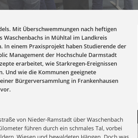
ndels. Mit Überschwemmungen nach heftigen
es Waschenbachs in Mühltal im Landkreis
 In einem Praxisprojekt haben Studierende der
blic Management der Hochschule Darmstadt
pte erarbeitet, wie Starkregen-Ereignissen
n. Und wie die Kommunen geeignete
einer Bürgerversammlung in Frankenhausen
 vor.
eisstraße von Nieder-Ramstadt über Waschenbach
ilometer führen durch ein schmales Tal, vorbei
Feldern, Wiesen und bewaldeten Hängen. Doch was