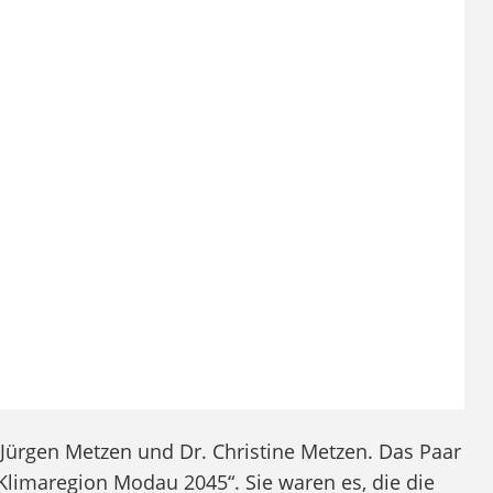
Next
(hier in der Bildmitte: h_da-Student Jakob Lauterbach) regen
Jürgen Metzen und Dr. Christine Metzen. Das Paar
Klimaregion Modau 2045“. Sie waren es, die die