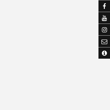




