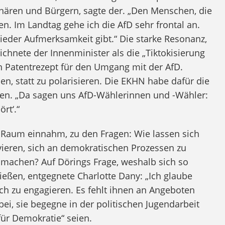
ionären und Bürgern, sagte der. „Den Menschen, die
en. Im Landtag gehe ich die AfD sehr frontal an.
r wieder Aufmerksamkeit gibt.“ Die starke Resonanz,
ichnete der Innenminister als die „Tiktokisierung
 Patentrezept für den Umgang mit der AfD.
en, statt zu polarisieren. Die EKHN habe dafür die
ufen. „Da sagen uns AfD-Wählerinnen und -Wähler:
rt‘.“
n Raum einnahm, zu den Fragen: Wie lassen sich
vieren, sich an demokratischen Prozessen zu
 machen? Auf Dörings Frage, weshalb sich so
ießen, entgegnete Charlotte Dany: „Ich glaube
ich zu engagieren. Es fehlt ihnen an Angeboten
 bei, sie begegne in der politischen Jugendarbeit
für Demokratie“ seien.