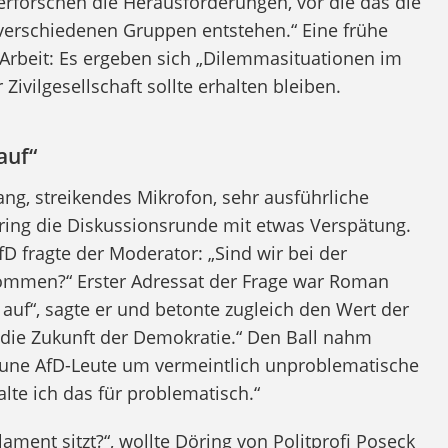
erforschen die Herausforderungen, vor die das die
 in verschiedenen Gruppen entstehen.“ Eine frühe
Arbeit: Es ergeben sich „Dilemmasituationen im
ivilgesellschaft sollte erhalten bleiben.
auf“
ng, streikendes Mikrofon, sehr ausführliche
öring die Diskussionsrunde mit etwas Verspätung.
D fragte der Moderator: „Sind wir bei der
mmen?“ Erster Adressat der Frage war Roman
auf“, sagte er und betonte zugleich den Wert der
 die Zukunft der Demokratie.“ Den Ball nahm
mune AfD-Leute um vermeintlich unproblematische
te ich das für problematisch.“
ment sitzt?“, wollte Döring von Politprofi Poseck