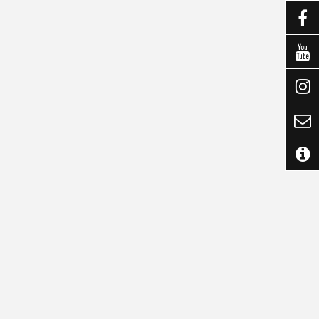




