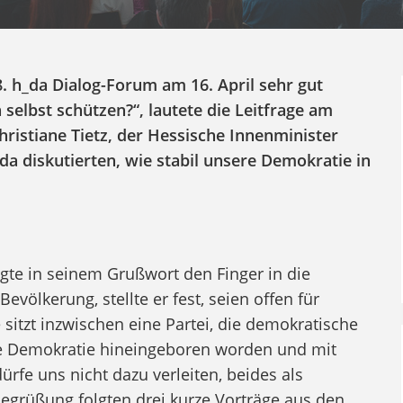
. h_da Dialog-Forum am 16. April sehr gut
selbst schützen?“, lautete die Leitfrage am
ristiane Tietz, der Hessische Innenminister
a diskutierten, wie stabil unsere Demokratie in
legte in seinem Grußwort den Finger in die
völkerung, stellte er fest, seien offen für
 sitzt inzwischen eine Partei, die demokratische
eine Demokratie hineingeboren worden und mit
rfe uns nicht dazu verleiten, beides als
Begrüßung folgten drei kurze Vorträge aus den